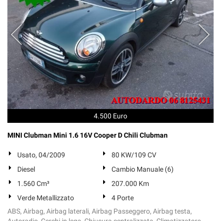
4.500 Euro
MINI Clubman Mini 1.6 16V Cooper D Chili Clubman
Usato, 04/2009
80 KW/109 CV
Diesel
Cambio Manuale (6)
1.560 Cm³
207.000 Km
Verde Metallizzato
4 Porte
ABS, Airbag, Airbag laterali, Airbag Passeggero, Airbag testa,