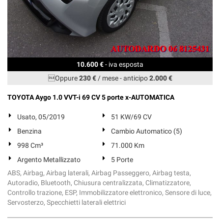
10.600 €
- iva esposta
Oppure
230 €
/ mese
-
anticipo
2.000 €
TOYOTA Aygo 1.0 VVT-i 69 CV 5 porte x-AUTOMATICA
Usato, 05/2019
51 KW/69 CV
Benzina
Cambio Automatico (5)
998 Cm³
71.000 Km
Argento Metallizzato
5 Porte
ABS, Airbag, Airbag laterali, Airbag Passeggero, Airbag testa,
Autoradio, Bluetooth, Chiusura centralizzata, Climatizzatore,
Controllo trazione, ESP, Immobilizzatore elettronico, Sensore di luce,
Servosterzo, Specchietti laterali elettrici