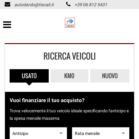
autodardo@tiscali.it
+39 06 812 5431
HOME
Le
tue
preferenze
LISTA VEICOLI
di
consenso
CHI SIAMO
Il
RICERCA VEICOLI
seguente
pannello
ASSISTENZA
ti
consente
USATO
KM0
NUOVO
di
ACQUISTIAMO USATO
esprimere
PAGAMENTO IMMEDIATO
le
tue
Vuoi finanziare il tuo acquisto?
preferenze
CONTATTI
di
Trova velocemente il tuo veicolo ideale specificando l'anticipo e
consenso
la spesa mensile massima
alle
REVISIONI
tecnologie
di