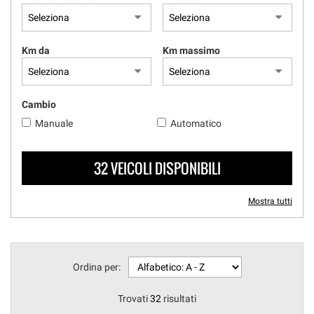
questi
strumenti
di
Km da
Km massimo
tracciamento
si
rimanda
alla
Cambio
cookie
Manuale
Automatico
policy.
Puoi
rivedere
32 VEICOLI DISPONIBILI
e
modificare
le
Mostra tutti
tue
scelte
in
qualsiasi
momento.
Ordina per:
Trovati
32
risultati