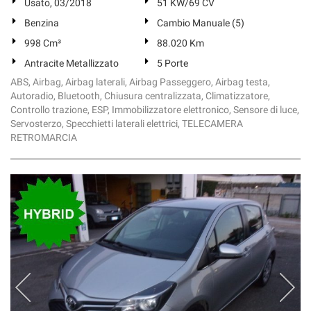
Usato, 03/2018
51 KW/69 CV
Benzina
Cambio Manuale (5)
998 Cm³
88.020 Km
Antracite Metallizzato
5 Porte
ABS, Airbag, Airbag laterali, Airbag Passeggero, Airbag testa,
Autoradio, Bluetooth, Chiusura centralizzata, Climatizzatore,
Controllo trazione, ESP, Immobilizzatore elettronico, Sensore di luce,
Servosterzo, Specchietti laterali elettrici, TELECAMERA
RETROMARCIA