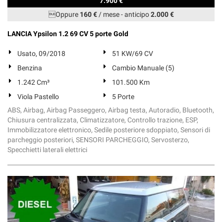
7.900 €
Oppure
160 €
/ mese
-
anticipo
2.000 €
LANCIA Ypsilon 1.2 69 CV 5 porte Gold
Usato, 09/2018
51 KW/69 CV
Benzina
Cambio Manuale (5)
1.242 Cm³
101.500 Km
Viola Pastello
5 Porte
ABS, Airbag, Airbag Passeggero, Airbag testa, Autoradio, Bluetooth,
Chiusura centralizzata, Climatizzatore, Controllo trazione, ESP,
Immobilizzatore elettronico, Sedile posteriore sdoppiato, Sensori di
parcheggio posteriori, SENSORI PARCHEGGIO, Servosterzo,
Specchietti laterali elettrici