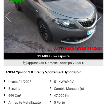
11.600 €
- iva esposta
Oppure
256 €
/ mese
-
anticipo
2.000 €
LANCIA Ypsilon 1.0 FireFly 5 porte S&S Hybrid Gold
Usato, 04/2023
51 KW/69 CV
Benzina
Cambio Manuale (6)
999 Cm³
47.000 Km
Antracite Metallizzato
5 Porte