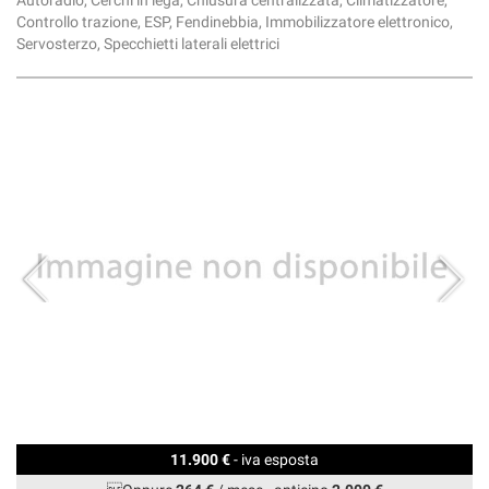
Autoradio, Cerchi in lega, Chiusura centralizzata, Climatizzatore,
Controllo trazione, ESP, Fendinebbia, Immobilizzatore elettronico,
Servosterzo, Specchietti laterali elettrici
11.900 €
- iva esposta