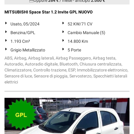
Oppure
264 €
/ mese
-
anticipo
2.000 €
MITSUBISHI Space Star 1.2 Invite GPL NUOVO
Usato, 05/2024
52 KW/71 CV
Benzina/GPL
Cambio Manuale (5)
1.193 Cm³
14.800 Km
Grigio Metallizzato
5 Porte
ABS, Airbag, Airbag laterali, Airbag Passeggero, Airbag testa,
Autoradio, Autoradio digitale, Bluetooth, Chiusura centralizzata,
Climatizzatore, Controllo trazione, ESP, Immobilizzatore elettronico,
Sensore di luce, Sensore di pioggia, Servosterzo, Specchietti laterali
elettrici