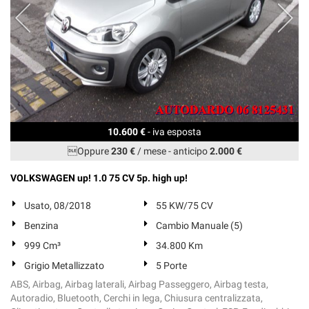
10.600 €
- iva esposta
Oppure
230 €
/ mese
-
anticipo
2.000 €
VOLKSWAGEN up! 1.0 75 CV 5p. high up!
Usato, 08/2018
55 KW/75 CV
Benzina
Cambio Manuale (5)
999 Cm³
34.800 Km
Grigio Metallizzato
5 Porte
ABS, Airbag, Airbag laterali, Airbag Passeggero, Airbag testa,
Autoradio, Bluetooth, Cerchi in lega, Chiusura centralizzata,