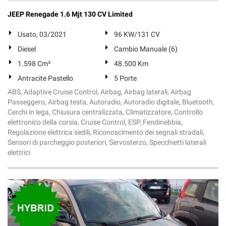
Salva
JEEP Renegade 1.6 Mjt 130 CV Limited
le
impostazioni
Usato, 03/2021
96 KW/131 CV
Diesel
Cambio Manuale (6)
1.598 Cm³
48.500 Km
Antracite Pastello
5 Porte
ABS, Adaptive Cruise Control, Airbag, Airbag laterali, Airbag
Passeggero, Airbag testa, Autoradio, Autoradio digitale, Bluetooth,
Cerchi in lega, Chiusura centralizzata, Climatizzatore, Controllo
elettronico della corsia, Cruise Control, ESP, Fendinebbia,
Regolazione elettrica sedili, Riconoscimento dei segnali stradali,
Sensori di parcheggio posteriori, Servosterzo, Specchietti laterali
elettrici