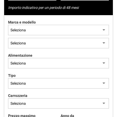
tracciamento
NEWS
che
Importo indicativo per un periodo di 48 mesi
adottiamo
per
AREA COMMERCIANTI
Marca e modello
offrire
le
funzionalità
e
svolgere
le
attività
Alimentazione
di
seguito
descritte.
Per
Tipo
ottenere
maggiori
informazioni
Carrozzeria
sull'utilità
e
sul
funzionamento
Prezzo massimo
Anno da
di