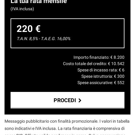
La tua rata mensile
(IVA inclusa)
220 €
T.A.N. 8,5% - T.A.E.G.
16,00
%
Importo finanziato: €
8.200
Costo totale del credito: €
10.542
Spese di incasso rata: €
6
Spese istruttoria: €
300
Spese assicurative: €
552
PROCEDI
Contattaci
Messaggio pubblicitario con finalità promozionale. I valori in tabella
sono indicativi e IVA inclusa. La rata finanziaria è comprensiva di