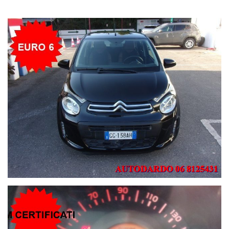
AZIENDA E LE OCCASIONI DISPONIBILI IN TEMPO REALE E
VISUALIZZARE OLTRE 30 FOTO IN FORMATO HD.
GUARDA LE NOSTRE RECENSIONI E RICORDA CHE QUESTO
VEICOLO GODE DEI SEGUENTI SERVIZI :
- GARANZIA ESTENDIBILE SINO A 36 MESI CON UN LEGGERO
SOVRAPREZZO
- FINANZIAMENTI PERSONALIZZATI AI MIGLIORI TASSI DI
MERCATO SINO AD 84 MESI ANCHE CON ZERO ANTICIPO
- CHILOMETRAGGIO DEI VEICOLI RIPORTATO NEL CONTRATTO E
NELLA FATTURA DI VENDITA
- TRASFERIMENTO DI PROPRIETA IMMEDIATO IN SEDE
- POSSIBILITA’ DI PERMUTA : MANDACI LE FOTO DEL VEICOLO DA
PERMUTARE VIA MAIL A AUTOARDO@TISCALI.IT CON LA TARGA
ED UNA BREVE DESCRIZIONI.
- CONSEGNA IMMEDIATA ANCHE IN GIORNATA
ATTENZIONE: NONOSTANTE IL GESTIONALE SI SIA PRODIGATO
AD INSERIRE I DATI IN MANIERA PIU’ PRECISA ED ESAUSTIVA
POSSIBILE, POTREBBERO ESSERE PRESENTI EVENTUALI ERRORI
E/O OMISSIONI. PER TALE MOTIVO VI PREGHIAMO DI
CONTATTARE IL VENDITORE PER AVER CONFERMA DELLA
DISPONIBILITA‘ DEL MEZZO E DELLA VERIDICITA’ DEI DATI