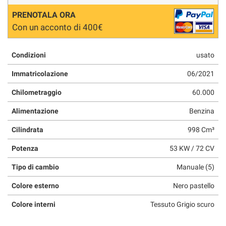
questi
PRENOTALA ORA
strumenti
Con un acconto di 400€
di
tracciamento
si
Condizioni
usato
rimanda
alla
Immatricolazione
06/2021
cookie
policy.
Chilometraggio
60.000
Puoi
rivedere
Alimentazione
Benzina
e
Cilindrata
998 Cm³
modificare
le
Potenza
53 KW / 72 CV
tue
scelte
Tipo di cambio
Manuale (5)
in
qualsiasi
Colore esterno
Nero pastello
momento.
Colore interni
Tessuto Grigio scuro