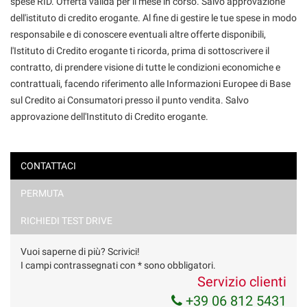
spese RID. Offerta valida per il mese in corso. Salvo approvazione
dell'istituto di credito erogante. Al fine di gestire le tue spese in modo
responsabile e di conoscere eventuali altre offerte disponibili,
l'Istituto di Credito erogante ti ricorda, prima di sottoscrivere il
contratto, di prendere visione di tutte le condizioni economiche e
contrattuali, facendo riferimento alle Informazioni Europee di Base
sul Credito ai Consumatori presso il punto vendita. Salvo
approvazione dell'Instituto di Credito erogante.
CONTATTACI
PERMUTA
Ho letto e accetto
l'informativa privacy
*
Acconsento al trattamento dei miei dati per finalità di
RICHIEDI TEST DRIVE
marketing
Vuoi saperne di più? Scrivici!
Invia la tua richiesta
I campi contrassegnati con * sono obbligatori.
Servizio clienti
+39 06 812 5431