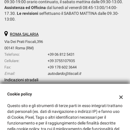
09:30-19:00 orario continuato, il sabato mattina dalle 09:30-13:00.
Assistenza ed Officina
dal lunedi al venerdì 08:45-13:00/14:00-
17.30.
Le revisioni
seffettuano il SABATO MATTINA dalle 09.30-
13:00.
ROMA SALARIA
Via Dei Prati Fiscali,396
00141 Roma (RM)
Telefono:
+39 06 812 5431
Cellulare:
+39 3755107935
Fax:
+39 178 602 3644
Email:
autodardo@tiscali.it
Indicazioni stradali
Cookie policy
Dati fiscali:
Questo sito e gli strumenti di terze parti in esso integrati trattano
AUTODARDO SRL
dati personali (es. dati di navigazione o indirizzi IP) e fanno uso
Via Dei Prati Fiscali,396, Roma (RM)
di Cookie, Pixel, Tags o altri identificatori necessari per il
C.F/P.IVA:
14768931009
funzionamento e per il raggiungimento delle finalità descritte
Registro delle imprese:
RM
nella cookie policy, tra cui il miglioramento delle funzionalità del