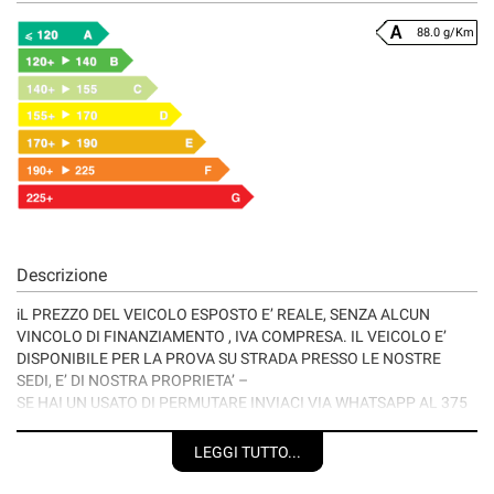
88.0 g/Km
Descrizione
iL PREZZO DEL VEICOLO ESPOSTO E’ REALE, SENZA ALCUN
VINCOLO DI FINANZIAMENTO , IVA COMPRESA. IL VEICOLO E’
DISPONIBILE PER LA PROVA SU STRADA PRESSO LE NOSTRE
SEDI, E’ DI NOSTRA PROPRIETA’ –
SE HAI UN USATO DI PERMUTARE INVIACI VIA WHATSAPP AL 375
5107935 UNA DESCRIZIONE , FOTO E LA TARGA DEL TUO MEZZO ,
TI RISPONDEREMO ENTRO 24 ORE CON LA NOSTRA MIGLIORE
LEGGI TUTTO...
QUOTAZIONE .
VISITA IL SITO WWW.AUTODARDO.IT PER CONOSCERE LA NOSTRA