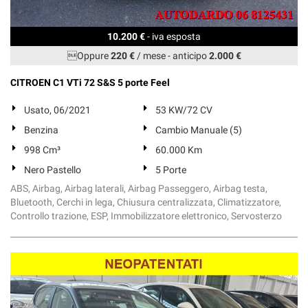
10.200 €
- iva esposta
Oppure
220 €
/ mese
-
anticipo
2.000 €
CITROEN C1 VTi 72 S&S 5 porte Feel
Usato, 06/2021
53 KW/72 CV
Benzina
Cambio Manuale (5)
998 Cm³
60.000 Km
Nero Pastello
5 Porte
ABS, Airbag, Airbag laterali, Airbag Passeggero, Airbag testa,
Bluetooth, Cerchi in lega, Chiusura centralizzata, Climatizzatore,
Controllo trazione, ESP, Immobilizzatore elettronico, Servosterzo