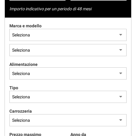
tracciamento
NEWS
che
Importo indicativo per un periodo di 48 mesi
adottiamo
per
AREA COMMERCIANTI
Marca e modello
offrire
le
funzionalità
e
svolgere
le
attività
Alimentazione
di
seguito
descritte.
Per
Tipo
ottenere
maggiori
informazioni
Carrozzeria
sull'utilità
e
sul
funzionamento
Prezzo massimo
Anno da
di