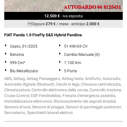
12.500 €
- iva esposta
Oppure
279 €
/ mese
-
anticipo
2.000 €
FIAT Panda 1.0 FireFly S&S Hybrid Pandina
Usato, 01/2025
51 KW/69 CV
Benzina
Cambio Manuale (6)
999 Cm³
7.100 Km
Blu Metallizzato
5 Porte
ABS, Airbag, Airbag Passeggero, Airbag testa, Antifurto, Autoradio,
Autoradio digitale, Bluetooth, Cerchi in lega, Chiusura centralizzata,
Climatizzatore, Controllo elettronico della corsia, Controllo trazione,
Cruise Control, ESP, Fendinebbia, Frenata d'emergenza assistita,
Immobilizzatore elettronico, Riconoscimento dei segnali stradali,
Sensore di luce, Sensore di pioggia, Sensori di parcheggio posteriori,
Servosterzo, Specchietti laterali elettrici