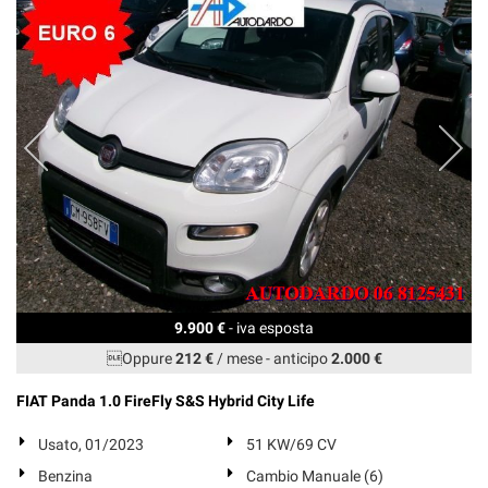
9.900 €
- iva esposta
Oppure
212 €
/ mese
-
anticipo
2.000 €
FIAT Panda 1.0 FireFly S&S Hybrid City Life
Usato, 01/2023
51 KW/69 CV
Benzina
Cambio Manuale (6)