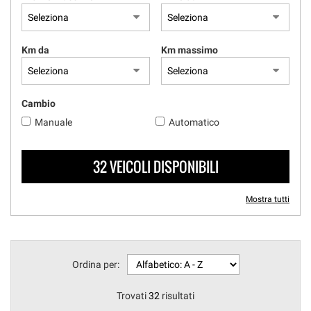
questi
strumenti
di
Km da
Km massimo
tracciamento
si
rimanda
alla
Cambio
cookie
Manuale
Automatico
policy.
Puoi
rivedere
32 VEICOLI DISPONIBILI
e
modificare
le
Mostra tutti
tue
scelte
in
qualsiasi
momento.
Ordina per:
Trovati
32
risultati