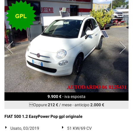
9.900 €
- iva esposta
Oppure
212 €
/ mese
-
anticipo
2.000 €
FIAT 500 1.2 EasyPower Pop gpl originale
Usato, 03/2019
51 KW/69 CV