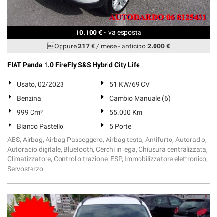
10.100 €
- iva esposta
Oppure
217 €
/ mese
-
anticipo
2.000 €
FIAT Panda 1.0 FireFly S&S Hybrid City Life
Usato, 02/2023
51 KW/69 CV
Benzina
Cambio Manuale (6)
999 Cm³
55.000 Km
Bianco Pastello
5 Porte
ABS, Airbag, Airbag Passeggero, Airbag testa, Antifurto, Autoradio,
Autoradio digitale, Bluetooth, Cerchi in lega, Chiusura centralizzata,
Climatizzatore, Controllo trazione, ESP, Immobilizzatore elettronico,
Servosterzo