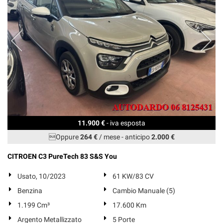
11.900 €
- iva esposta
Oppure
264 €
/ mese
-
anticipo
2.000 €
CITROEN C3 PureTech 83 S&S You
Usato, 10/2023
61 KW/83 CV
Benzina
Cambio Manuale (5)
1.199 Cm³
17.600 Km
Argento Metallizzato
5 Porte