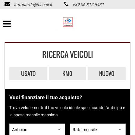
autodardo@tiscali.it
+39 06 812 5431
HOME
Le
tue
preferenze
LISTA VEICOLI
di
consenso
CHI SIAMO
Il
RICERCA VEICOLI
seguente
pannello
ASSISTENZA
ti
consente
USATO
KM0
NUOVO
di
ACQUISTIAMO USATO
esprimere
PAGAMENTO IMMEDIATO
le
tue
Vuoi finanziare il tuo acquisto?
preferenze
CONTATTI
di
Trova velocemente il tuo veicolo ideale specificando l'anticipo e
consenso
la spesa mensile massima
alle
REVISIONI
tecnologie
di