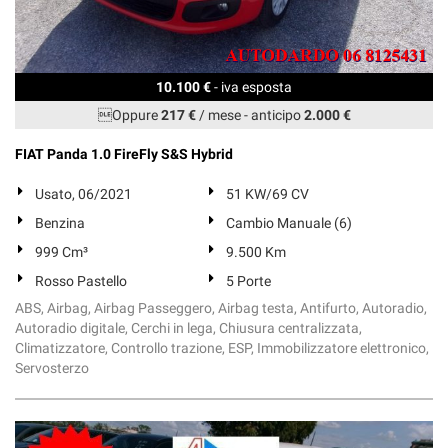
10.100 €
- iva esposta
Oppure
217 €
/ mese
-
anticipo
2.000 €
FIAT Panda 1.0 FireFly S&S Hybrid
Usato, 06/2021
51 KW/69 CV
Benzina
Cambio Manuale (6)
999 Cm³
9.500 Km
Rosso Pastello
5 Porte
ABS, Airbag, Airbag Passeggero, Airbag testa, Antifurto, Autoradio,
Autoradio digitale, Cerchi in lega, Chiusura centralizzata,
Climatizzatore, Controllo trazione, ESP, Immobilizzatore elettronico,
Servosterzo