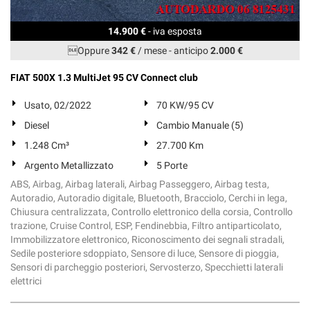
14.900 €
- iva esposta
Oppure
342 €
/ mese
-
anticipo
2.000 €
FIAT 500X 1.3 MultiJet 95 CV Connect club
Usato, 02/2022
70 KW/95 CV
Diesel
Cambio Manuale (5)
1.248 Cm³
27.700 Km
Argento Metallizzato
5 Porte
ABS, Airbag, Airbag laterali, Airbag Passeggero, Airbag testa,
Autoradio, Autoradio digitale, Bluetooth, Bracciolo, Cerchi in lega,
Chiusura centralizzata, Controllo elettronico della corsia, Controllo
trazione, Cruise Control, ESP, Fendinebbia, Filtro antiparticolato,
Immobilizzatore elettronico, Riconoscimento dei segnali stradali,
Sedile posteriore sdoppiato, Sensore di luce, Sensore di pioggia,
Sensori di parcheggio posteriori, Servosterzo, Specchietti laterali
elettrici