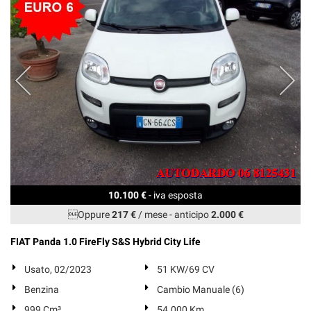
10.100 €
- iva esposta
Oppure
217 €
/ mese
-
anticipo
2.000 €
FIAT Panda 1.0 FireFly S&S Hybrid City Life
Usato, 02/2023
51 KW/69 CV
Benzina
Cambio Manuale (6)
999 Cm³
54.000 Km