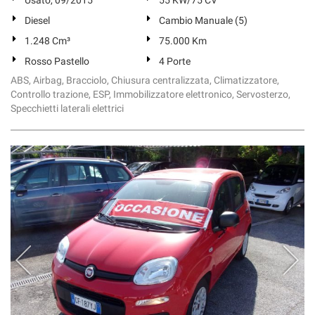
Usato, 09/2015
55 KW/75 CV
Diesel
Cambio Manuale (5)
1.248 Cm³
75.000 Km
Rosso Pastello
4 Porte
ABS, Airbag, Bracciolo, Chiusura centralizzata, Climatizzatore,
Controllo trazione, ESP, Immobilizzatore elettronico, Servosterzo,
Specchietti laterali elettrici