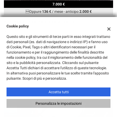
7.000 €
Oppure
136 €
/ mese
-
anticipo
2.000 €
FORD Fiesta 1.4 96CV aut. 5 porte Titanium
Cookie policy
Usato, 05/2011
71 KW/97 CV
Questo sito e gli strumenti di terze parti in esso integrati trattano
Benzina
Cambio Automatico (4)
dati personali (es. dati di navigazione o indirizzi IP) e fanno uso
di Cookie, Pixel, Tags o altri identificatori necessari per il
1.388 Cm³
115.000 Km
funzionamento e per il raggiungimento delle finalità descritte
Nero Metallizzato
5 Porte
nella cookie policy, tra cui il miglioramento delle funzionalità del
ABS, Airbag, Airbag laterali, Airbag Passeggero, Cerchi in lega,
sito e la pubblicità personalizzata. Cliccando sul pulsante
Chiusura centralizzata, Climatizzatore, Controllo trazione, ESP,
Accetta Tutti dichiari di accettare l'utilizzo di queste tecnologie.
Fendinebbia, Immobilizzatore elettronico, Servosterzo, Specchietti
In alternativa puoi personalizzare le tue scelte tramite l'apposito
laterali elettrici
pulsante. Scopri di più e personalizza.
Accetta tutti
Personalizza le impostazioni