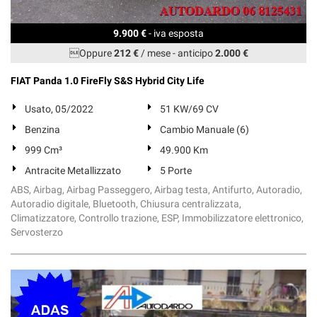
9.900 €
- iva esposta
Oppure
212 €
/ mese
-
anticipo
2.000 €
FIAT Panda 1.0 FireFly S&S Hybrid City Life
Usato, 05/2022
51 KW/69 CV
Benzina
Cambio Manuale (6)
999 Cm³
49.900 Km
Antracite Metallizzato
5 Porte
ABS, Airbag, Airbag Passeggero, Airbag testa, Antifurto, Autoradio,
Autoradio digitale, Bluetooth, Chiusura centralizzata,
Climatizzatore, Controllo trazione, ESP, Immobilizzatore elettronico,
Servosterzo