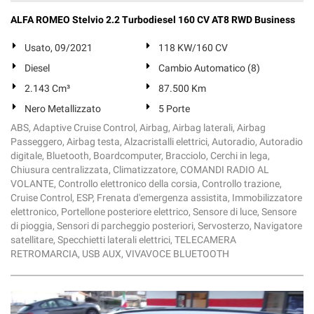
Salva
ALFA ROMEO Stelvio 2.2 Turbodiesel 160 CV AT8 RWD Business
le
impostazioni
Usato, 09/2021
118 KW/160 CV
Diesel
Cambio Automatico (8)
2.143 Cm³
87.500 Km
Nero Metallizzato
5 Porte
ABS, Adaptive Cruise Control, Airbag, Airbag laterali, Airbag
Passeggero, Airbag testa, Alzacristalli elettrici, Autoradio, Autoradio
digitale, Bluetooth, Boardcomputer, Bracciolo, Cerchi in lega,
Chiusura centralizzata, Climatizzatore, COMANDI RADIO AL
VOLANTE, Controllo elettronico della corsia, Controllo trazione,
Cruise Control, ESP, Frenata d'emergenza assistita, Immobilizzatore
elettronico, Portellone posteriore elettrico, Sensore di luce, Sensore
di pioggia, Sensori di parcheggio posteriori, Servosterzo, Navigatore
satellitare, Specchietti laterali elettrici, TELECAMERA
RETROMARCIA, USB AUX, VIVAVOCE BLUETOOTH