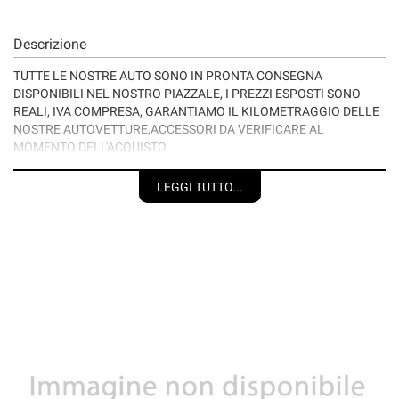
Descrizione
TUTTE LE NOSTRE AUTO SONO IN PRONTA CONSEGNA
DISPONIBILI NEL NOSTRO PIAZZALE, I PREZZI ESPOSTI SONO
REALI, IVA COMPRESA, GARANTIAMO IL KILOMETRAGGIO DELLE
NOSTRE AUTOVETTURE,ACCESSORI DA VERIFICARE AL
MOMENTO DELL'ACQUISTO
CON LA PROFESSIONALITA' DI CHI DA OLTRE 40 ANNI OPERA NEL
SETTORE......
LEGGI TUTTO...
POSSIBILITA' DI FINANZIAMENTI PERSONALIZZABILI IN BASE
ALLE VOSTRE ESIGENZE.
VALUTIAMO PERMUTE.
TUTTE LE AUTO SONO DISPONIBILI PER UNA PROVA SU STRADA
CON NOSTRO OPERATORE.
PREZZO VALIDO CON RITIRO PRESSO LA NOSTRA SEDE.
PASSAGGIO DI PROPRIETA' ESCLUSO
GARANZIA 12-24-36-48 MESI DA CONCORDARE