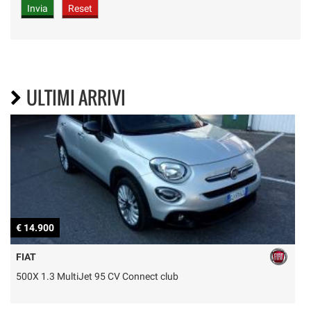
ULTIMI ARRIVI
€ 14.900
€
FIAT
500X 1.3 MultiJet 95 CV Connect club
P