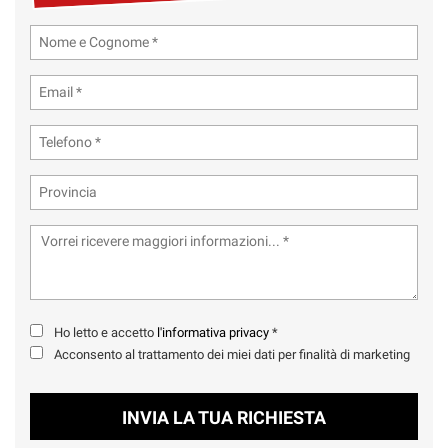
tta
ti
mpre
Cookie necessari
ilitato
Cookie delle preferenze
Cookie per il miglioramento dell'esperienza utente
Cookie analitici
Cookie di marketing
Ho letto e accetto
l'informativa privacy
*
Acconsento al trattamento dei miei dati per finalità di marketing
Leggi
la
cookie
INVIA LA TUA RICHIESTA
policy