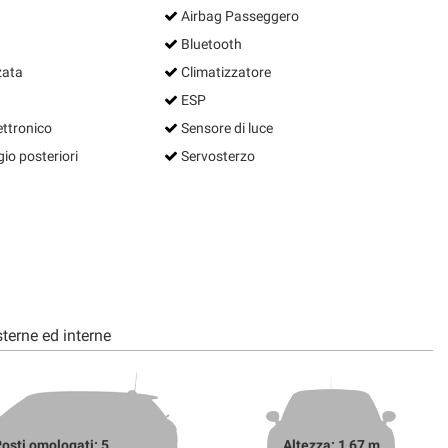
Airbag Passeggero
Bluetooth
zata
Climatizzatore
ESP
ettronico
Sensore di luce
io posteriori
Servosterzo
terne ed interne
osti omologati: 5
Altezza: 1,67 m