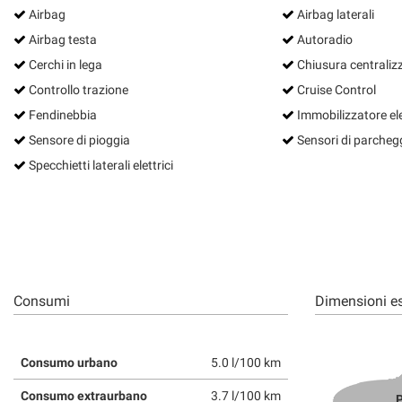
Airbag
Airbag laterali
questi
strumenti
Airbag testa
Autoradio
di
Cerchi in lega
Chiusura centraliz
tracciamento
si
Controllo trazione
Cruise Control
rimanda
Fendinebbia
Immobilizzatore el
alla
Sensore di pioggia
Sensori di parchegg
cookie
policy.
Specchietti laterali elettrici
Puoi
rivedere
e
modificare
le
tue
scelte
Consumi
Dimensioni es
in
qualsiasi
momento.
Consumo urbano
5.0 l/100 km
Consumo extraurbano
3.7 l/100 km
P