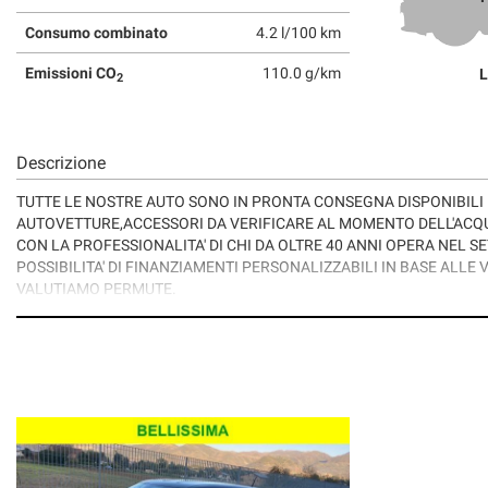
tta
ti
Consumo combinato
4.2 l/100 km
Emissioni CO
110.0 g/km
L
2
mpre
Cookie necessari
ilitato
Descrizione
Cookie delle preferenze
TUTTE LE NOSTRE AUTO SONO IN PRONTA CONSEGNA DISPONIBILI 
AUTOVETTURE,ACCESSORI DA VERIFICARE AL MOMENTO DELL'ACQ
Cookie per il miglioramento dell'esperienza utente
CON LA PROFESSIONALITA' DI CHI DA OLTRE 40 ANNI OPERA NEL SET
POSSIBILITA' DI FINANZIAMENTI PERSONALIZZABILI IN BASE ALLE 
Cookie analitici
VALUTIAMO PERMUTE.
TUTTE LE AUTO SONO DISPONIBILI PER UNA PROVA SU STRADA C
PREZZO VALIDO CON RITIRO PRESSO LA NOSTRA SEDE.
Cookie di marketing
PASSAGGIO DI PROPRIETA' ESCLUSO
GARANZIA 12-24-36-48 MESI DA CONCORDARE