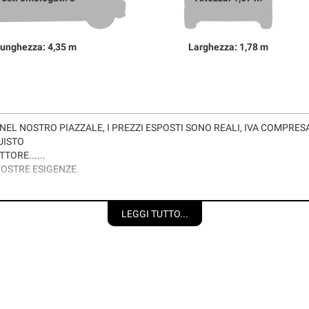
unghezza: 4,35 m
Larghezza: 1,78 m
NEL NOSTRO PIAZZALE, I PREZZI ESPOSTI SONO REALI, IVA COMPRE
UISTO
TORE......
VOSTRE ESIGENZE.
ON NOSTRO OPERATORE.
LEGGI TUTTO...