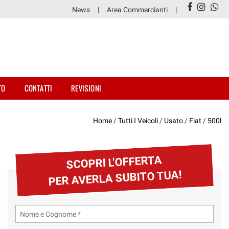
News
Area Commercianti
TO
CONTATTI
REVISIONI
Home
/
Tutti I Veicoli
/
Usato
/
Fiat
/
500l
SCOPRI L'OFFERTA
PER AVERLA SUBITO TUA!