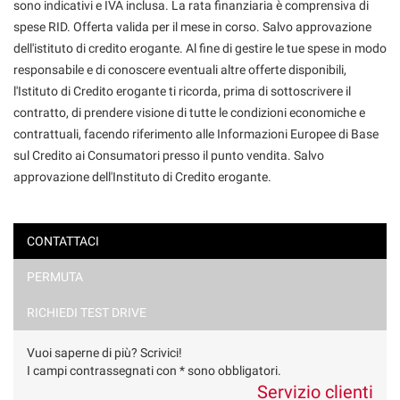
sono indicativi e IVA inclusa. La rata finanziaria è comprensiva di
spese RID. Offerta valida per il mese in corso. Salvo approvazione
dell'istituto di credito erogante. Al fine di gestire le tue spese in modo
responsabile e di conoscere eventuali altre offerte disponibili,
l'Istituto di Credito erogante ti ricorda, prima di sottoscrivere il
contratto, di prendere visione di tutte le condizioni economiche e
contrattuali, facendo riferimento alle Informazioni Europee di Base
sul Credito ai Consumatori presso il punto vendita. Salvo
approvazione dell'Instituto di Credito erogante.
CONTATTACI
PERMUTA
Ho letto e accetto
l'informativa privacy
*
Acconsento al trattamento dei miei dati per finalità di
RICHIEDI TEST DRIVE
marketing
Vuoi saperne di più? Scrivici!
Invia la tua richiesta
I campi contrassegnati con * sono obbligatori.
Servizio clienti