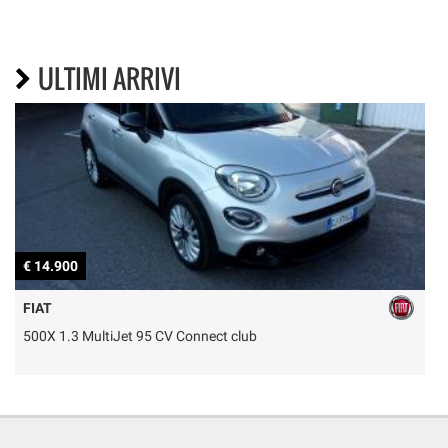
ULTIMI ARRIVI
€ 14.900
€
FIAT
500X 1.3 MultiJet 95 CV Connect club
P