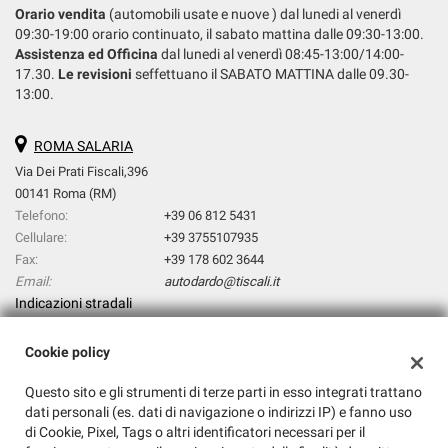
Orario vendita
(automobili usate e nuove ) dal lunedi al venerdì
09:30-19:00 orario continuato, il sabato mattina dalle 09:30-13:00.
Assistenza ed Officina
dal lunedi al venerdì 08:45-13:00/14:00-
17.30.
Le revisioni
seffettuano il SABATO MATTINA dalle 09.30-
13:00.
ROMA SALARIA
Via Dei Prati Fiscali,396
00141 Roma (RM)
Telefono:
+39 06 812 5431
Cellulare:
+39 3755107935
Fax:
+39 178 602 3644
Email:
autodardo@tiscali.it
Indicazioni stradali
Cookie policy
Dati fiscali:
Questo sito e gli strumenti di terze parti in esso integrati trattano
AUTODARDO SRL
dati personali (es. dati di navigazione o indirizzi IP) e fanno uso
Via Dei Prati Fiscali,396, Roma (RM)
di Cookie, Pixel, Tags o altri identificatori necessari per il
C.F/P.IVA:
14768931009