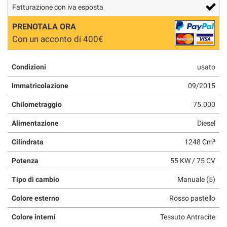
Fatturazione con iva esposta
questi
strumenti
PRENOTALA ORA
di
Con un acconto di 400€
tracciamento
si
rimanda
Condizioni
usato
alla
cookie
Immatricolazione
09/2015
policy.
Puoi
Chilometraggio
75.000
rivedere
e
Alimentazione
Diesel
modificare
le
Cilindrata
1248 Cm³
tue
Potenza
55 KW / 75 CV
scelte
in
Tipo di cambio
Manuale (5)
qualsiasi
momento.
Colore esterno
Rosso pastello
Colore interni
Tessuto Antracite