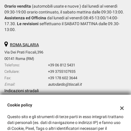
Orario vendita
(automobili usate e nuove ) dal lunedi al venerdì
09:30-19:00 orario continuato, il sabato mattina dalle 09:30-13:00.
Assistenza ed Officina
dal lunedi al venerdì 08:45-13:00/14:00-
17.30.
Le revisioni
seffettuano il SABATO MATTINA dalle 09.30-
13:00.
ROMA SALARIA
Via Dei Prati Fiscali,396
00141 Roma (RM)
Telefono:
+39 06 812 5431
Cellulare:
+39 3755107935
Fax:
+39 178 602 3644
Email:
autodardo@tiscali.it
Indicazioni stradali
Cookie policy
Dati fiscali:
Questo sito e gli strumenti di terze parti in esso integrati trattano
AUTODARDO SRL
dati personali (es. dati di navigazione o indirizzi IP) e fanno uso
Via Dei Prati Fiscali,396, Roma (RM)
di Cookie, Pixel, Tags o altri identificatori necessari per il
C.F/P.IVA:
14768931009