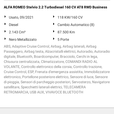
Salva
ALFA ROMEO Stelvio 2.2 Turbodiesel 160 CV AT8 RWD Business
le
impostazioni
Usato, 09/2021
118 KW/160 CV
Diesel
Cambio Automatico (8)
2.143 Cm³
87.500 Km
Nero Metallizzato
5 Porte
ABS, Adaptive Cruise Control, Airbag, Airbag laterali, Airbag
Passeggero, Airbag testa, Alzacristalli elettrici, Autoradio, Autoradio
digitale, Bluetooth, Boardcomputer, Bracciolo, Cerchi in lega,
Chiusura centralizzata, Climatizzatore, COMANDI RADIO AL
VOLANTE, Controllo elettronico della corsia, Controllo trazione,
Cruise Control, ESP, Frenata d'emergenza assistita, Immobilizzatore
elettronico, Portellone posteriore elettrico, Sensore di luce, Sensore
di pioggia, Sensori di parcheggio posteriori, Servosterzo, Navigatore
satellitare, Specchietti laterali elettrici, TELECAMERA
RETROMARCIA, USB AUX, VIVAVOCE BLUETOOTH