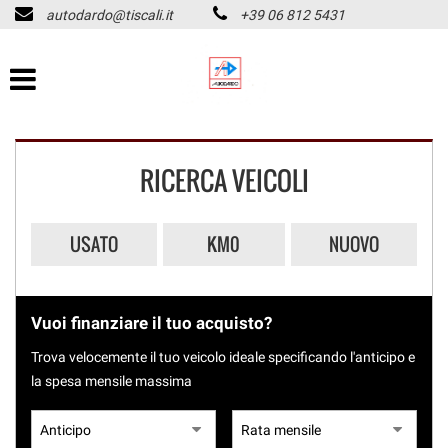
autodardo@tiscali.it
+39 06 812 5431
HOME
Le
tue
preferenze
LISTA VEICOLI
di
consenso
CHI SIAMO
Il
RICERCA VEICOLI
seguente
pannello
ASSISTENZA
ti
consente
USATO
KM0
NUOVO
di
ACQUISTIAMO USATO
esprimere
PAGAMENTO IMMEDIATO
le
tue
Vuoi finanziare il tuo acquisto?
preferenze
CONTATTI
di
Trova velocemente il tuo veicolo ideale specificando l'anticipo e
consenso
la spesa mensile massima
alle
REVISIONI
tecnologie
di