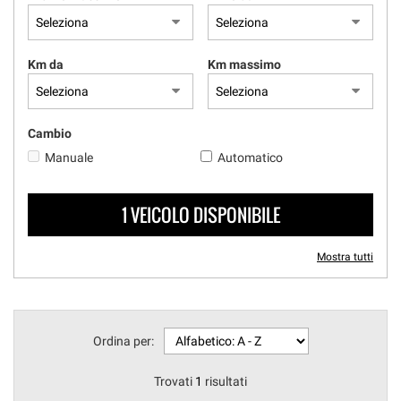
questi
strumenti
di
Km da
Km massimo
tracciamento
si
rimanda
alla
Cambio
cookie
Manuale
Automatico
policy.
Puoi
rivedere
1 VEICOLO DISPONIBILE
e
modificare
le
Mostra tutti
tue
scelte
in
qualsiasi
momento.
Ordina per:
Trovati
1
risultati