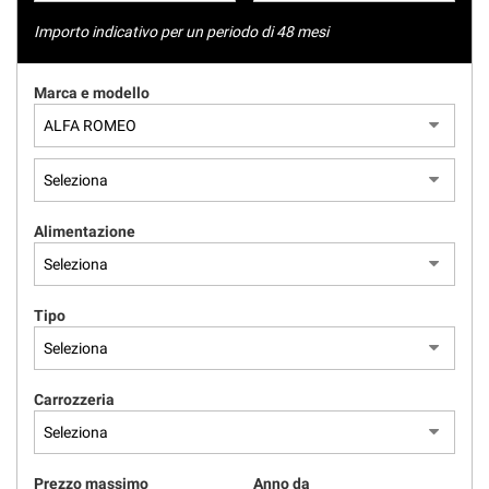
tracciamento
NEWS
che
Importo indicativo per un periodo di 48 mesi
adottiamo
per
AREA COMMERCIANTI
Marca e modello
offrire
le
funzionalità
e
svolgere
le
attività
Alimentazione
di
seguito
descritte.
Per
Tipo
ottenere
maggiori
informazioni
Carrozzeria
sull'utilità
e
sul
funzionamento
Prezzo massimo
Anno da
di