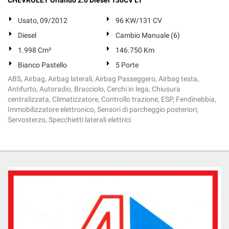
CHEVROLET Orlando 2.0 Diesel 130CV LT
Salva
le
Usato, 09/2012
96 KW/131 CV
impostazioni
Diesel
Cambio Manuale (6)
1.998 Cm³
146.750 Km
Bianco Pastello
5 Porte
ABS, Airbag, Airbag laterali, Airbag Passeggero, Airbag testa,
Antifurto, Autoradio, Bracciolo, Cerchi in lega, Chiusura
centralizzata, Climatizzatore, Controllo trazione, ESP, Fendinebbia,
Immobilizzatore elettronico, Sensori di parcheggio posteriori,
Servosterzo, Specchietti laterali elettrici