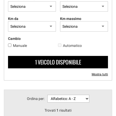
questi
strumenti
di
Km da
Km massimo
tracciamento
si
rimanda
alla
Cambio
cookie
Manuale
Automatico
policy.
Puoi
rivedere
1 VEICOLO DISPONIBILE
e
modificare
le
Mostra tutti
tue
scelte
in
qualsiasi
momento.
Ordina per:
Trovati
1
risultati