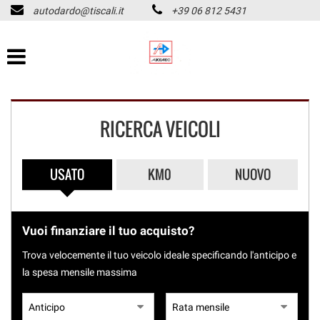
autodardo@tiscali.it
+39 06 812 5431
HOME
Le
tue
preferenze
LISTA VEICOLI
di
consenso
CHI SIAMO
Il
RICERCA VEICOLI
seguente
pannello
ASSISTENZA
ti
consente
USATO
KM0
NUOVO
di
ACQUISTIAMO USATO
esprimere
PAGAMENTO IMMEDIATO
le
tue
Vuoi finanziare il tuo acquisto?
preferenze
CONTATTI
di
Trova velocemente il tuo veicolo ideale specificando l'anticipo e
consenso
la spesa mensile massima
alle
REVISIONI
tecnologie
di