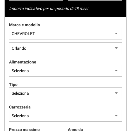
tracciamento
NEWS
che
Importo indicativo per un periodo di 48 mesi
adottiamo
per
AREA COMMERCIANTI
Marca e modello
offrire
le
funzionalità
e
svolgere
le
attività
Alimentazione
di
seguito
descritte.
Per
Tipo
ottenere
maggiori
informazioni
Carrozzeria
sull'utilità
e
sul
funzionamento
Prezzo massimo
Anno da
di