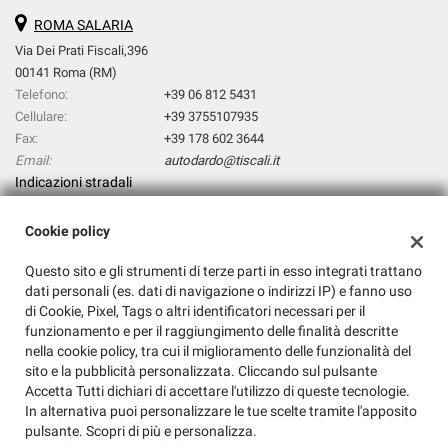
ROMA SALARIA
Via Dei Prati Fiscali,396
00141 Roma (RM)
Telefono:
+39 06 812 5431
Cellulare:
+39 3755107935
Fax:
+39 178 602 3644
Email:
autodardo@tiscali.it
Indicazioni stradali
Cookie policy
Dati fiscali:
Questo sito e gli strumenti di terze parti in esso integrati trattano
AUTODARDO SRL
dati personali (es. dati di navigazione o indirizzi IP) e fanno uso
Via Dei Prati Fiscali,396, Roma (RM)
di Cookie, Pixel, Tags o altri identificatori necessari per il
C.F/P.IVA:
14768931009
funzionamento e per il raggiungimento delle finalità descritte
Registro delle imprese:
RM
nella cookie policy, tra cui il miglioramento delle funzionalità del
sito e la pubblicità personalizzata. Cliccando sul pulsante
Accetta Tutti dichiari di accettare l'utilizzo di queste tecnologie.
In alternativa puoi personalizzare le tue scelte tramite l'apposito
pulsante. Scopri di più e personalizza.