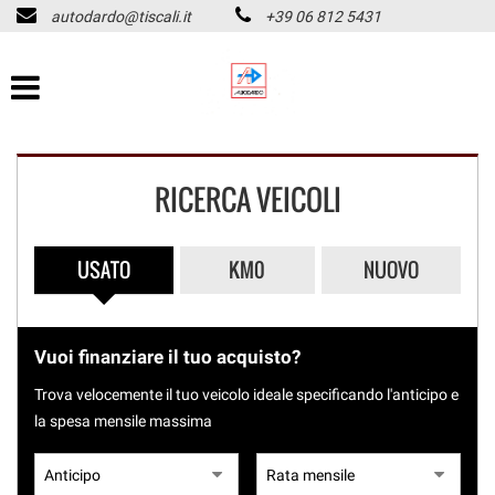
autodardo@tiscali.it
+39 06 812 5431
HOME
Le
tue
preferenze
LISTA VEICOLI
di
consenso
CHI SIAMO
Il
RICERCA VEICOLI
seguente
pannello
ASSISTENZA
ti
consente
USATO
KM0
NUOVO
di
ACQUISTIAMO USATO
esprimere
PAGAMENTO IMMEDIATO
le
tue
Vuoi finanziare il tuo acquisto?
preferenze
CONTATTI
di
Trova velocemente il tuo veicolo ideale specificando l'anticipo e
consenso
la spesa mensile massima
alle
REVISIONI
tecnologie
di