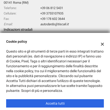
00141 Roma (RM)
Telefono:
+39 06 812 5431
Cellulare:
+39 3755107935
Fax:
+39 178 602 3644
Email:
autodardo@tiscali.it
Indicazioni stradali
Cookie policy
Dati fiscali:
Questo sito e gli strumenti di terze parti in esso integrati trattano
AUTODARDO SRL
dati personali (es. dati di navigazione o indirizzi IP) e fanno uso
Via Dei Prati Fiscali,396, Roma (RM)
di Cookie, Pixel, Tags o altri identificatori necessari per il
C.F/P.IVA:
14768931009
funzionamento e per il raggiungimento delle finalità descritte
Registro delle imprese:
RM
nella cookie policy, tra cui il miglioramento delle funzionalità del
sito e la pubblicità personalizzata. Cliccando sul pulsante
Accetta Tutti dichiari di accettare l'utilizzo di queste tecnologie.
In alternativa puoi personalizzare le tue scelte tramite l'apposito
pulsante. Scopri di più e personalizza.
Accetta tutti
Copyright © 2026 GestionaleAuto.com S.r.l., Tutti i diritti riservati -
Leggi l'informativa sulla privacy
-
Cookie Policy