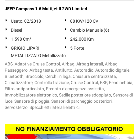
Salva
JEEP Compass 1.6 Multijet II 2WD Limited
le
impostazioni
Usato, 02/2018
88 KW/120 CV
Diesel
Cambio Manuale (6)
1.598 Cm³
242.000 Km
GRIGIO LIPARI
5 Porte
METALLIZZATO Metallizzato
ABS, Adaptive Cruise Control, Airbag, Airbag laterali, Airbag
Passeggero, Airbag testa, Antifurto, Autoradio, Autoradio digitale,
Bluetooth, Bracciolo, Cerchi in lega, Chiusura centralizzata,
Climatizzatore, Controllo trazione, Cruise Control, ESP, Fendinebbia,
Filtro antiparticolato, Frenata d'emergenza assistita,
Immobilizzatore elettronico, Sedile posteriore sdoppiato, Sensore di
luce, Sensore di pioggia, Sensori di parcheggio posteriori,
Servosterzo, Specchietti laterali elettrici