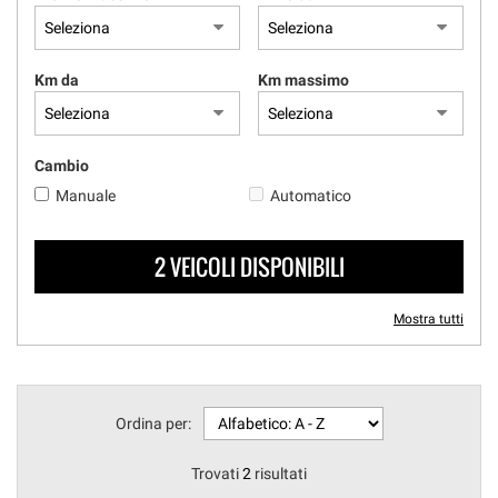
questi
strumenti
di
Km da
Km massimo
tracciamento
si
rimanda
alla
Cambio
cookie
Manuale
Automatico
policy.
Puoi
rivedere
2 VEICOLI DISPONIBILI
e
modificare
le
Mostra tutti
tue
scelte
in
qualsiasi
momento.
Ordina per:
Trovati
2
risultati