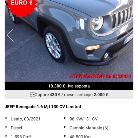
18.300 €
- iva esposta
Oppure
430 €
/ mese
-
anticipo
2.000 €
JEEP Renegade 1.6 Mjt 130 CV Limited
Usato, 03/2021
96 KW/131 CV
Diesel
Cambio Manuale (6)
1.598 Cm³
48.500 Km