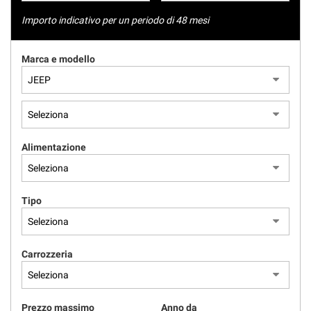
tracciamento
NEWS
che
Importo indicativo per un periodo di 48 mesi
adottiamo
per
AREA COMMERCIANTI
Marca e modello
offrire
le
funzionalità
e
svolgere
le
attività
Alimentazione
di
seguito
descritte.
Per
Tipo
ottenere
maggiori
informazioni
Carrozzeria
sull'utilità
e
sul
funzionamento
Prezzo massimo
Anno da
di