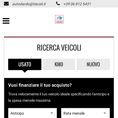
autodardo@tiscali.it
+39 06 812 5431
HOME
Le
tue
preferenze
LISTA VEICOLI
di
consenso
CHI SIAMO
Il
RICERCA VEICOLI
seguente
pannello
ASSISTENZA
ti
consente
USATO
KM0
NUOVO
di
ACQUISTIAMO USATO
esprimere
PAGAMENTO IMMEDIATO
le
tue
Vuoi finanziare il tuo acquisto?
preferenze
CONTATTI
di
Trova velocemente il tuo veicolo ideale specificando l'anticipo e
consenso
la spesa mensile massima
alle
REVISIONI
tecnologie
di