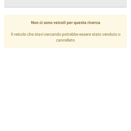
tta
ti
Non ci sono veicoli per questa ricerca
mpre
Cookie necessari
ilitato
Il veicolo che stavi cercando potrebbe essere stato venduto o
cancellato
Cookie delle preferenze
Cookie per il miglioramento dell'esperienza utente
Cookie analitici
Cookie di marketing
Leggi
la
cookie
policy