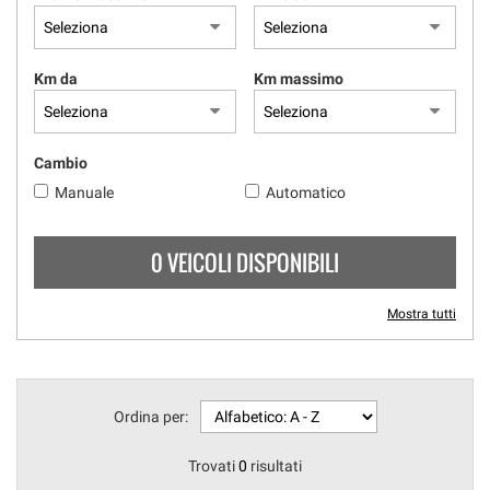
questi
strumenti
di
Km da
Km massimo
tracciamento
si
rimanda
alla
Cambio
cookie
Manuale
Automatico
policy.
Puoi
rivedere
0 VEICOLI DISPONIBILI
e
modificare
le
Mostra tutti
tue
scelte
in
qualsiasi
momento.
Ordina per:
Trovati
0
risultati