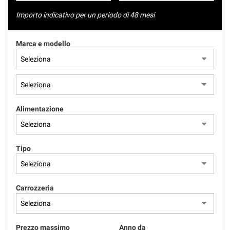
tracciamento
NEWS
che
Importo indicativo per un periodo di 48 mesi
adottiamo
per
AREA COMMERCIANTI
Marca e modello
offrire
le
funzionalità
e
svolgere
le
attività
Alimentazione
di
seguito
descritte.
Per
Tipo
ottenere
maggiori
informazioni
Carrozzeria
sull'utilità
e
sul
funzionamento
Prezzo massimo
Anno da
di