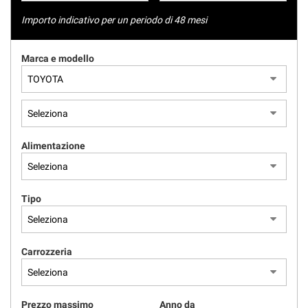
tracciamento
NEWS
che
Importo indicativo per un periodo di 48 mesi
adottiamo
per
AREA COMMERCIANTI
Marca e modello
offrire
le
funzionalità
e
svolgere
le
attività
Alimentazione
di
seguito
descritte.
Per
Tipo
ottenere
maggiori
informazioni
Carrozzeria
sull'utilità
e
sul
funzionamento
Prezzo massimo
Anno da
di