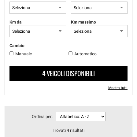
questi
strumenti
di
Km da
Km massimo
tracciamento
si
rimanda
alla
Cambio
cookie
Manuale
Automatico
policy.
Puoi
rivedere
4 VEICOLI DISPONIBILI
e
modificare
le
Mostra tutti
tue
scelte
in
qualsiasi
momento.
Ordina per:
Trovati
4
risultati