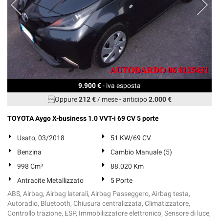
9.900 €
- iva esposta
Oppure
212 €
/ mese
-
anticipo
2.000 €
TOYOTA Aygo X-business 1.0 VVT-i 69 CV 5 porte
Usato, 03/2018
51 KW/69 CV
Benzina
Cambio Manuale (5)
998 Cm³
88.020 Km
Antracite Metallizzato
5 Porte
ABS, Airbag, Airbag laterali, Airbag Passeggero, Airbag testa,
Autoradio, Bluetooth, Chiusura centralizzata, Climatizzatore,
Controllo trazione, ESP, Immobilizzatore elettronico, Sensore di luce,