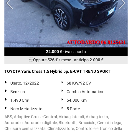
22.000 €
- iva esposta
Oppure
526 €
/ mese
-
anticipo
2.000 €
TOYOTA Yaris Cross 1.5 Hybrid 5p. E-CVT TREND SPORT
Usato, 12/2022
68 KW/92 CV
Benzina
Cambio Automatico
1.490 Cm³
54.000 Km
Nero Metallizzato
5 Porte
ABS, Adaptive Cruise Control, Airbag laterali, Airbag testa,
Autoradio, Autoradio digitale, Bluetooth, Bracciolo, Cerchi in lega,
Chiusura centralizzata, Climatizzatore, Controllo elettronico della