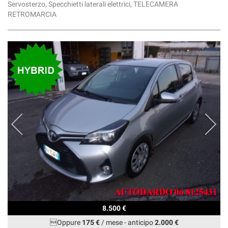
Servosterzo, Specchietti laterali elettrici, TELECAMERA
RETROMARCIA
8.500 €
Oppure
175 €
/ mese
-
anticipo
2.000 €