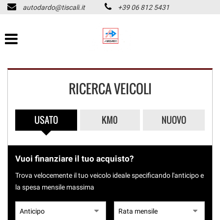
autodardo@tiscali.it
+39 06 812 5431
HOME
Le
tue
preferenze
LISTA VEICOLI
di
consenso
CHI SIAMO
Il
RICERCA VEICOLI
seguente
pannello
ASSISTENZA
ti
consente
USATO
KM0
NUOVO
di
ACQUISTIAMO USATO
esprimere
PAGAMENTO IMMEDIATO
le
tue
Vuoi finanziare il tuo acquisto?
preferenze
CONTATTI
di
Trova velocemente il tuo veicolo ideale specificando l'anticipo e
consenso
la spesa mensile massima
alle
REVISIONI
tecnologie
di