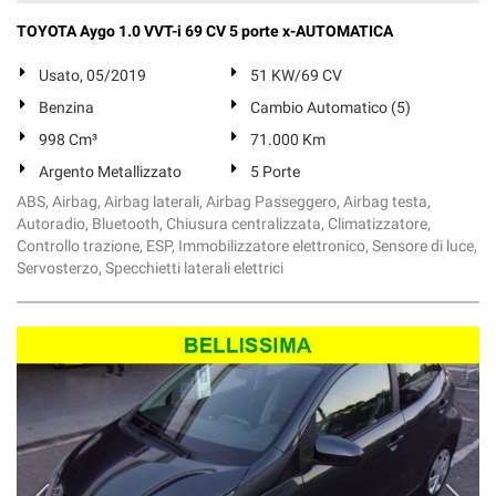
Salva
TOYOTA Aygo 1.0 VVT-i 69 CV 5 porte x-AUTOMATICA
le
impostazioni
Usato, 05/2019
51 KW/69 CV
Benzina
Cambio Automatico (5)
998 Cm³
71.000 Km
Argento Metallizzato
5 Porte
ABS, Airbag, Airbag laterali, Airbag Passeggero, Airbag testa,
Autoradio, Bluetooth, Chiusura centralizzata, Climatizzatore,
Controllo trazione, ESP, Immobilizzatore elettronico, Sensore di luce,
Servosterzo, Specchietti laterali elettrici