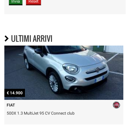
ULTIMI ARRIVI
€ 14.900
€
FIAT
500X 1.3 MultiJet 95 CV Connect club
P