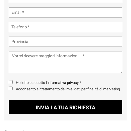
tta
ti
mpre
Cookie necessari
ilitato
Cookie delle preferenze
Cookie per il miglioramento dell'esperienza utente
Cookie analitici
Ho letto e accetto
l'informativa privacy
*
Cookie di marketing
Acconsento al trattamento dei miei dati per finalità di marketing
Leggi
INVIA LA TUA RICHIESTA
la
cookie
policy