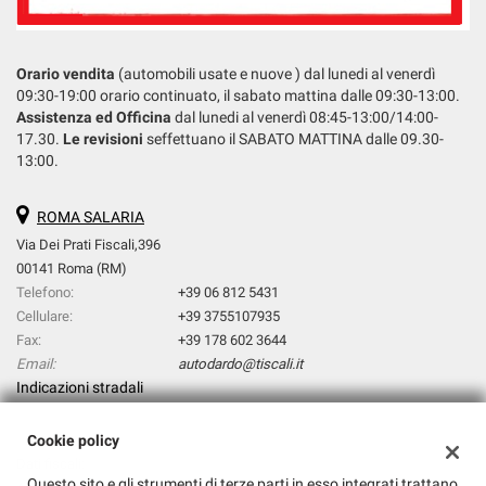
Orario vendita
(automobili usate e nuove ) dal lunedi al venerdì
09:30-19:00 orario continuato, il sabato mattina dalle 09:30-13:00.
Assistenza ed Officina
dal lunedi al venerdì 08:45-13:00/14:00-
17.30.
Le revisioni
seffettuano il SABATO MATTINA dalle 09.30-
13:00.
ROMA SALARIA
Via Dei Prati Fiscali,396
00141 Roma (RM)
Telefono:
+39 06 812 5431
Cellulare:
+39 3755107935
Fax:
+39 178 602 3644
Email:
autodardo@tiscali.it
Indicazioni stradali
Cookie policy
Dati fiscali:
Questo sito e gli strumenti di terze parti in esso integrati trattano