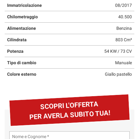
Immatricolazione
08/2017
questi
strumenti
Chilometraggio
40.500
di
tracciamento
Alimentazione
Benzina
si
rimanda
Cilindrata
803 Cm³
alla
cookie
Potenza
54 KW / 73 CV
policy.
Puoi
Tipo di cambio
Manuale
rivedere
Colore esterno
Giallo pastello
e
modificare
le
tue
scelte
SCOPRI L'OFFERTA
in
PER AVERLA SUBITO TUA!
qualsiasi
momento.