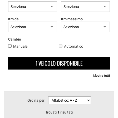
questi
strumenti
di
Km da
Km massimo
tracciamento
si
rimanda
alla
Cambio
cookie
Manuale
Automatico
policy.
Puoi
rivedere
1 VEICOLO DISPONIBILE
e
modificare
le
Mostra tutti
tue
scelte
in
qualsiasi
momento.
Ordina per:
Trovati
1
risultati