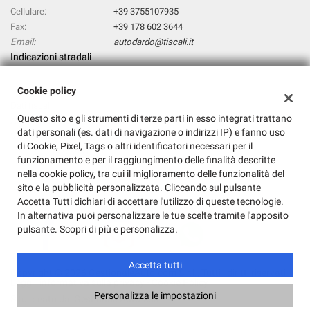
Cellulare:
+39 3755107935
Fax:
+39 178 602 3644
Email:
autodardo@tiscali.it
Indicazioni stradali
Cookie policy
Dati fiscali:
Questo sito e gli strumenti di terze parti in esso integrati trattano
AUTODARDO SRL
dati personali (es. dati di navigazione o indirizzi IP) e fanno uso
Via Dei Prati Fiscali,396, Roma (RM)
di Cookie, Pixel, Tags o altri identificatori necessari per il
C.F/P.IVA:
14768931009
funzionamento e per il raggiungimento delle finalità descritte
Registro delle imprese:
RM
nella cookie policy, tra cui il miglioramento delle funzionalità del
sito e la pubblicità personalizzata. Cliccando sul pulsante
Accetta Tutti dichiari di accettare l'utilizzo di queste tecnologie.
In alternativa puoi personalizzare le tue scelte tramite l'apposito
pulsante. Scopri di più e personalizza.
Accetta tutti
Copyright © 2026 GestionaleAuto.com S.r.l., Tutti i diritti riservati -
Leggi l'informativa sulla privacy
-
Cookie Policy
Personalizza le impostazioni
Sito creato da:
GestionaleAuto.com