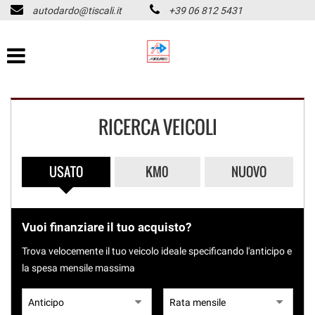
autodardo@tiscali.it
+39 06 812 5431
HOME
Le
tue
preferenze
LISTA VEICOLI
di
consenso
CHI SIAMO
Il
RICERCA VEICOLI
seguente
pannello
ASSISTENZA
ti
consente
USATO
KM0
NUOVO
di
ACQUISTIAMO USATO
esprimere
PAGAMENTO IMMEDIATO
le
tue
Vuoi finanziare il tuo acquisto?
preferenze
CONTATTI
di
Trova velocemente il tuo veicolo ideale specificando l'anticipo e
consenso
la spesa mensile massima
alle
REVISIONI
tecnologie
di