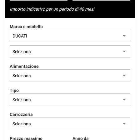
tracciamento
NEWS
che
Importo indicativo per un periodo di 48 mesi
adottiamo
per
AREA COMMERCIANTI
Marca e modello
offrire
le
funzionalità
e
svolgere
le
attività
Alimentazione
di
seguito
descritte.
Per
Tipo
ottenere
maggiori
informazioni
Carrozzeria
sull'utilità
e
sul
funzionamento
Prezzo massimo
Anno da
di