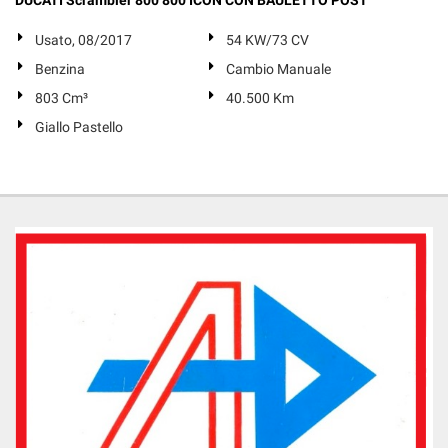
DUCATI Scrambler 800 800 ICON CON BAULETTO POST
Salva
le
Usato, 08/2017
54 KW/73 CV
impostazioni
Benzina
Cambio Manuale
803 Cm³
40.500 Km
Giallo Pastello