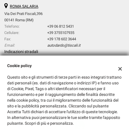
tta
ROMA SALARIA
ti
Via Dei Prati Fiscali,396
00141 Roma (RM)
mpre
Cookie necessari
Telefono:
+39 06 812 5431
ilitato
Cellulare:
+39 3755107935
Fax:
+39 178 602 3644
Cookie delle preferenze
Email:
autodardo@tiscali.it
Indicazioni stradali
Cookie per il miglioramento dell'esperienza utente
Cookie policy
Cookie analitici
Dati fiscali:
Questo sito e gli strumenti di terze parti in esso integrati trattano
AUTODARDO SRL
dati personali (es. dati di navigazione o indirizzi IP) e fanno uso
Cookie di marketing
Via Dei Prati Fiscali,396, Roma (RM)
di Cookie, Pixel, Tags o altri identificatori necessari per il
C.F/P.IVA:
14768931009
funzionamento e per il raggiungimento delle finalità descritte
Registro delle imprese:
RM
nella cookie policy, tra cui il miglioramento delle funzionalità del
Leggi
sito e la pubblicità personalizzata. Cliccando sul pulsante
la
Accetta Tutti dichiari di accettare l'utilizzo di queste tecnologie.
cookie
In alternativa puoi personalizzare le tue scelte tramite l'apposito
policy
pulsante. Scopri di più e personalizza.