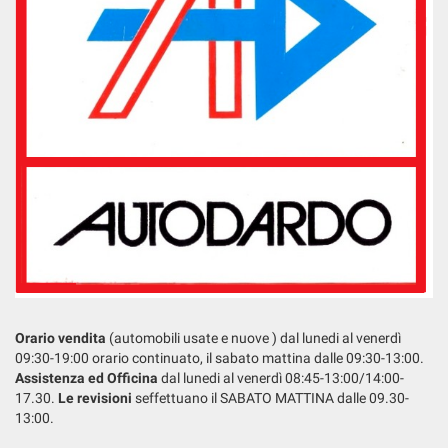
questi
strumenti
di
tracciamento
si
rimanda
alla
cookie
policy.
Puoi
rivedere
e
modificare
le
tue
scelte
Orario vendita
(automobili usate e nuove ) dal lunedi al venerdì
in
09:30-19:00 orario continuato, il sabato mattina dalle 09:30-13:00.
qualsiasi
Assistenza ed Officina
dal lunedi al venerdì 08:45-13:00/14:00-
momento.
17.30.
Le revisioni
seffettuano il SABATO MATTINA dalle 09.30-
13:00.