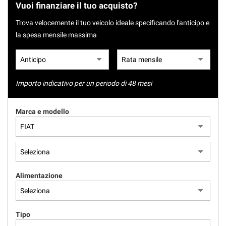
tracciamento
Vuoi finanziare il tuo acquisto?
NEWS
che
Trova velocemente il tuo veicolo ideale specificando l'anticipo e
adottiamo
per
AREA COMMERCIANTI
la spesa mensile massima
offrire
le
funzionalità
e
Importo indicativo per un periodo di 48 mesi
svolgere
le
attività
Marca e modello
di
seguito
descritte.
Per
ottenere
maggiori
informazioni
Alimentazione
sull'utilità
e
sul
Tipo
funzionamento
di