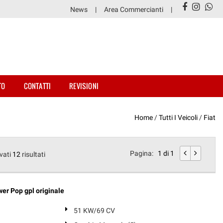
News
Area Commercianti
TO
CONTATTI
REVISIONI
Home
/
Tutti I Veicoli
/
Fiat
Pagina:
1 di 1
vati
12
risultati
er Pop gpl originale
51 KW/69 CV