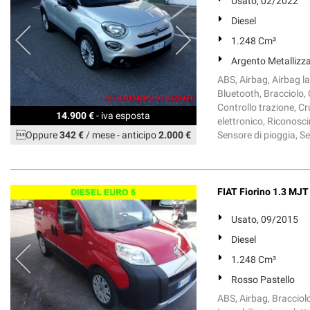
Usato, 02/2022
Diesel
1.248 Cm³
Argento Metallizz
ABS, Airbag, Airbag la
Bluetooth, Bracciolo, 
Controllo trazione, Cr
14.900 €
- iva esposta
elettronico, Riconosci
Oppure
342 €
/ mese
-
anticipo
2.000 €
Sensore di pioggia, Sen
FIAT Fiorino 1.3 MJ
Usato, 09/2015
Diesel
1.248 Cm³
Rosso Pastello
ABS, Airbag, Bracciolo