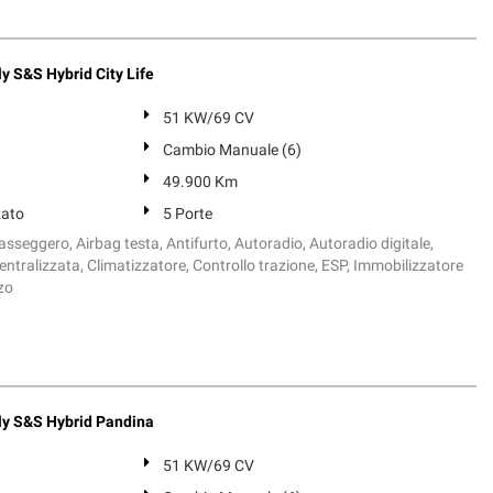
y S&S Hybrid City Life
51 KW/69 CV
Cambio Manuale (6)
49.900 Km
zato
5 Porte
sseggero, Airbag testa, Antifurto, Autoradio, Autoradio digitale,
ntralizzata, Climatizzatore, Controllo trazione, ESP, Immobilizzatore
zo
ly S&S Hybrid Pandina
51 KW/69 CV