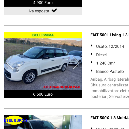
4.900 Euro
iva esposta
FIAT 500L Living 1.3
Usato, 12/2014
Diesel
1.248 Cm³
Bianco Pastello
Airbag, Airbag lateral
Chiusura centralizzata
Immobilizzatore elettr
6.500 Euro
posteriori, Servosterzo,
FIAT 500X 1.3 MultiJ