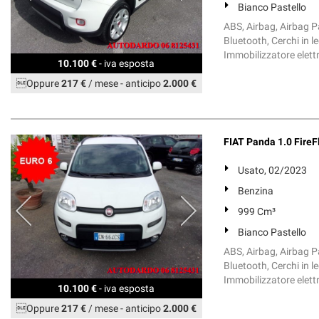
Bianco Pastello
ABS, Airbag, Airbag Pa
Bluetooth, Cerchi in l
Immobilizzatore elett
10.100 €
- iva esposta
Oppure
217 €
/ mese
-
anticipo
2.000 €
FIAT Panda 1.0 FireFl
Usato, 02/2023
Benzina
999 Cm³
Bianco Pastello
ABS, Airbag, Airbag Pa
Bluetooth, Cerchi in l
Immobilizzatore elett
10.100 €
- iva esposta
Oppure
217 €
/ mese
-
anticipo
2.000 €