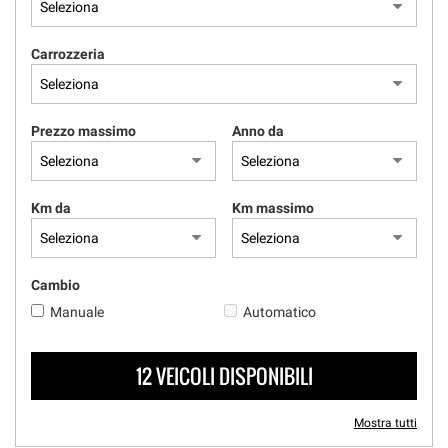
questi
strumenti
Carrozzeria
di
tracciamento
si
rimanda
Prezzo massimo
Anno da
alla
cookie
policy.
Puoi
Km da
Km massimo
rivedere
e
modificare
le
Cambio
tue
Manuale
Automatico
scelte
in
qualsiasi
12 VEICOLI DISPONIBILI
momento.
Mostra tutti