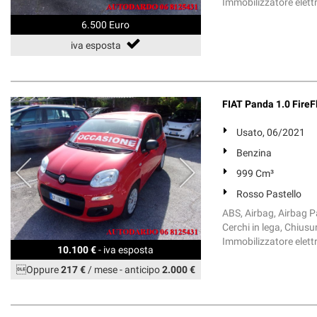
Immobilizzatore elettro
6.500 Euro
iva esposta
FIAT Panda 1.0 FireF
Usato, 06/2021
Benzina
999 Cm³
Rosso Pastello
ABS, Airbag, Airbag Pa
Cerchi in lega, Chiusu
Immobilizzatore elett
10.100 €
- iva esposta
Oppure
217 €
/ mese
-
anticipo
2.000 €