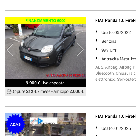
FIAT Panda 1.0 FireFl
Usato, 05/2022
Benzina
999 Cm³
Antracite Metalliz
ABS, Airbag, Airbag Pa
Bluetooth, Chiusura ce
elettronico, Servoster
9.900 €
- iva esposta
Oppure
212 €
/ mese
-
anticipo
2.000 €
FIAT Panda 1.0 FireF
Usato, 01/2025