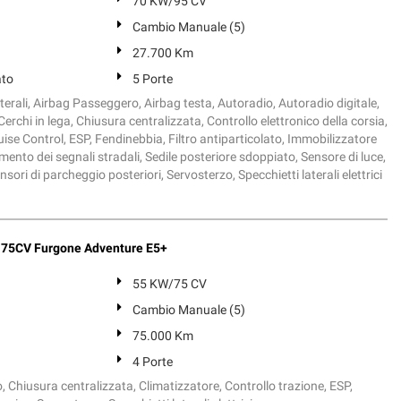
70 KW/95 CV
Cambio Manuale (5)
27.700 Km
ato
5 Porte
terali, Airbag Passeggero, Airbag testa, Autoradio, Autoradio digitale,
Cerchi in lega, Chiusura centralizzata, Controllo elettronico della corsia,
uise Control, ESP, Fendinebbia, Filtro antiparticolato, Immobilizzatore
mento dei segnali stradali, Sedile posteriore sdoppiato, Sensore di luce,
sori di parcheggio posteriori, Servosterzo, Specchietti laterali elettrici
T 75CV Furgone Adventure E5+
55 KW/75 CV
Cambio Manuale (5)
75.000 Km
4 Porte
, Chiusura centralizzata, Climatizzatore, Controllo trazione, ESP,