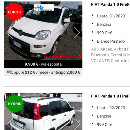
FIAT Panda 1.0 FireFl
Usato, 01/2023
Benzina
999 Cm³
Bianco Pastello
ABS, Airbag, Airbag Pa
Bluetooth, Cerchi in 
VOLANTE, Controllo tr
9.900 €
- iva esposta
Oppure
212 €
/ mese
-
anticipo
2.000 €
FIAT Panda 1.0 FireFl
Usato, 02/2023
Benzina
999 Cm³