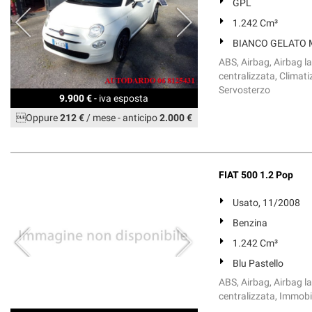
GPL
1.242 Cm³
BIANCO GELATO Me
ABS, Airbag, Airbag l
centralizzata, Climati
Servosterzo
9.900 €
- iva esposta
Oppure
212 €
/ mese
-
anticipo
2.000 €
FIAT 500 1.2 Pop
Usato, 11/2008
Benzina
1.242 Cm³
Blu Pastello
ABS, Airbag, Airbag l
centralizzata, Immobili