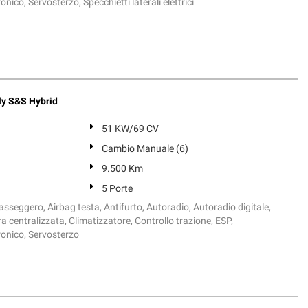
nico, Servosterzo, Specchietti laterali elettrici
ly S&S Hybrid
51 KW/69 CV
Cambio Manuale (6)
9.500 Km
5 Porte
sseggero, Airbag testa, Antifurto, Autoradio, Autoradio digitale,
ra centralizzata, Climatizzatore, Controllo trazione, ESP,
ronico, Servosterzo